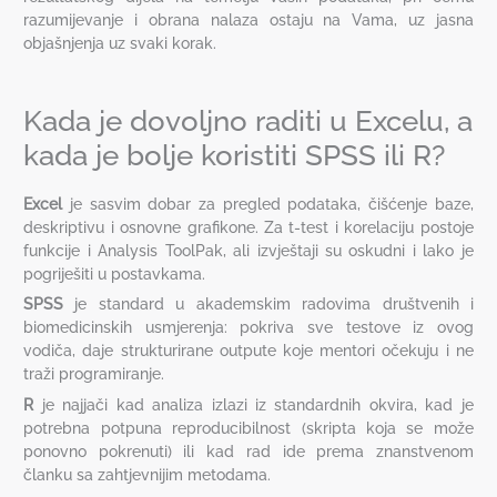
razumijevanje i obrana nalaza ostaju na Vama, uz jasna
objašnjenja uz svaki korak.
Kada je dovoljno raditi u Excelu, a
kada je bolje koristiti SPSS ili R?
Excel
je sasvim dobar za pregled podataka, čišćenje baze,
deskriptivu i osnovne grafikone. Za t-test i korelaciju postoje
funkcije i Analysis ToolPak, ali izvještaji su oskudni i lako je
pogriješiti u postavkama.
SPSS
je standard u akademskim radovima društvenih i
biomedicinskih usmjerenja: pokriva sve testove iz ovog
vodiča, daje strukturirane outpute koje mentori očekuju i ne
traži programiranje.
R
je najjači kad analiza izlazi iz standardnih okvira, kad je
potrebna potpuna reproducibilnost (skripta koja se može
ponovno pokrenuti) ili kad rad ide prema znanstvenom
članku sa zahtjevnijim metodama.