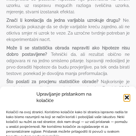
uzorku, uz raspravu mogućih razloga (veličina uzorka,
mjerenje, stvarni izostanak efekta).
Znači li korelacija da jedna varijabla uzrokuje drugu?
Ne.
Korelacija pokazuje da se dvije varijable kreću zajedno, ali ne
otkriva smjer ni uzrok te veze. Za uzročne tvrdnje potreban je
eksperimentalni nacrt.
Može li se statistička obrada napraviti ako hipoteze nisu
dobro postavljene?
Tehnički da, ali rezultat obično ne
odgovara ni na jedno smisleno pitanje. Ispravniji redoslijed je
prvo doraditi hipoteze da budu provjerljive, pa tek onda birati
testove; ponekad je dovoljna manja preformulacija.
Što poslati za procjenu statističke obrade?
Najkorisnije je
poslati hipoteze ili ciljeve rada, bazu podataka (Excel ili SPSS
Upravljanje pristankom na
format) i upute fakulteta ako postoje. Na temelju toga može
kolačiće
se procijeniti koji testovi odgovaraju i koliko posla obrada
zahtijeva.
Kolačići na ovoj stranici. Koristimo kolačiće kako bi stranica ispravno radila te
kako bismo razumjeli na koji se način koristi i poboljšali vaše iskustvo. Neki
kolačići su nužni za rad stranice, dok nam drugi — uz vaš pristanak — pomažu
u analizi posjećenosti. Ne koristimo kolačiće za oglašavanje ni za
personalizirane oglase. Pristanak možete prilagoditi ili povući u svakom
Politika privatnosti