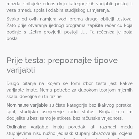
možda ispitujete odnos dviju kategorijskih varijabli: postoji li
veza između spola i odabira studijskog usmjerenja.
Svaka od ovih namjera vodi prema drugoj obitelji testova.
Zato prije otvaranja ijednog programa zapišite rečenicu koja
počinje s „želim provjeriti postoji li…“. Ta rečenica je pola
posla.
Prije testa: prepoznajte tipove
varijabli
Drugo pitanje na kojem se lomi izbor testa jest kakve
varijable imate. Nema potrebe za dubokom teorijom mjernih
skala, dovoljne su tri razine.
Nominalne varijable
su čiste kategorije bez ikakvog poretka:
spol, studijsko usmjerenje, radni status. Brojka koju im
dodijelite u bazi samo je etiketa, bez računske vrijednosti.
Ordinalne varijable
imaju poredak, ali razmaci među
stupnjevima nisu nužno jednaki: stupanj obrazovanja, ocjena