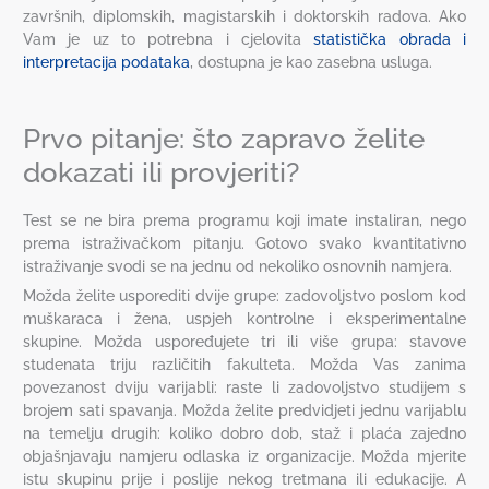
završnih, diplomskih, magistarskih i doktorskih radova. Ako
Vam je uz to potrebna i cjelovita
statistička obrada i
interpretacija podataka
, dostupna je kao zasebna usluga.
Prvo pitanje: što zapravo želite
dokazati ili provjeriti?
Test se ne bira prema programu koji imate instaliran, nego
prema istraživačkom pitanju. Gotovo svako kvantitativno
istraživanje svodi se na jednu od nekoliko osnovnih namjera.
Možda želite usporediti dvije grupe: zadovoljstvo poslom kod
muškaraca i žena, uspjeh kontrolne i eksperimentalne
skupine. Možda uspoređujete tri ili više grupa: stavove
studenata triju različitih fakulteta. Možda Vas zanima
povezanost dviju varijabli: raste li zadovoljstvo studijem s
brojem sati spavanja. Možda želite predvidjeti jednu varijablu
na temelju drugih: koliko dobro dob, staž i plaća zajedno
objašnjavaju namjeru odlaska iz organizacije. Možda mjerite
istu skupinu prije i poslije nekog tretmana ili edukacije. A