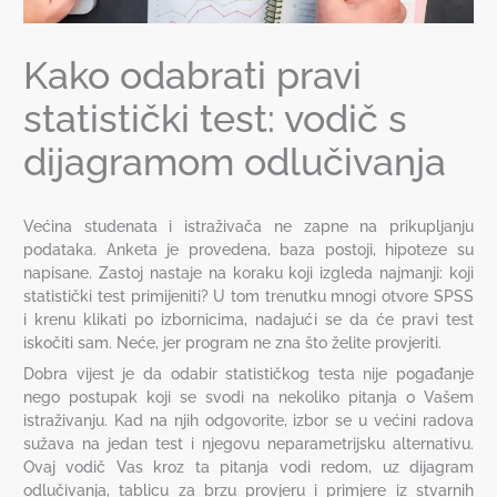
Kako odabrati pravi
statistički test: vodič s
dijagramom odlučivanja
Većina studenata i istraživača ne zapne na prikupljanju
podataka. Anketa je provedena, baza postoji, hipoteze su
napisane. Zastoj nastaje na koraku koji izgleda najmanji: koji
statistički test primijeniti? U tom trenutku mnogi otvore SPSS
i krenu klikati po izbornicima, nadajući se da će pravi test
iskočiti sam. Neće, jer program ne zna što želite provjeriti.
Dobra vijest je da odabir statističkog testa nije pogađanje
nego postupak koji se svodi na nekoliko pitanja o Vašem
istraživanju. Kad na njih odgovorite, izbor se u većini radova
sužava na jedan test i njegovu neparametrijsku alternativu.
Ovaj vodič Vas kroz ta pitanja vodi redom, uz dijagram
odlučivanja, tablicu za brzu provjeru i primjere iz stvarnih