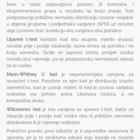
žene u razini zadovoljstva poslom, ili kontrolna i
eksperimentalna grupa u rezultatu na testu znanja. Test
pretpostavlja približno normalnu distribuciju zavisne varijable
u objema grupama i podjednake varijance (SPSS uz rezultat
daje Levenov test i korekciju ako varijance nisu jednake).
Upareni t-test
koristite kad istu skupinu mjerite dvaput:
rezultat prije i poslije edukacije, razina stresa na početku i na
kraju semestra. Ovdje se zapravo testira prosjek razlika
između dva mjerenja, pa se pretpostavka normalnosti odnosi
na te razlike.
Mann-Whitney U test
je neparametrijska zamjena za
nezavisni t-test. Posežete za njim kad je distribucija izrazito
asimetrična, kad je uzorak malen, ili kad je zavisna varijabla
ordinalna (na primjer, jedna Likertova čestica, a ne
kompozitna skala).
Wilcoxonov test
je ista zamjena za upareni t-test, dakle za
situacije prije i poslije kad razlike nisu ni približno normalno
distribuirane ili je mjerenje ordinalno.
Praktično pravilo: prvo odlučite je li usporedba nezavisna ili
uparena, jer je to strukturna odluka koju kasnije ne možete