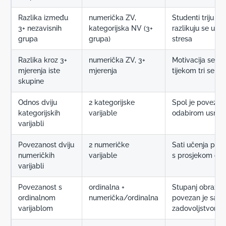
Razlika između
numerička ZV,
Studenti triju fa
3+ nezavisnih
kategorijska NV (3+
razlikuju se u raz
grupa
grupa)
stresa
Razlika kroz 3+
numerička ZV, 3+
Motivacija se mi
mjerenja iste
mjerenja
tijekom tri seme
skupine
Odnos dviju
2 kategorijske
Spol je povezan
kategorijskih
varijable
odabirom usmje
varijabli
Povezanost dviju
2 numeričke
Sati učenja pov
numeričkih
varijable
s prosjekom ocj
varijabli
Povezanost s
ordinalna +
Stupanj obrazov
ordinalnom
numerička/ordinalna
povezan je sa
varijablom
zadovoljstvom