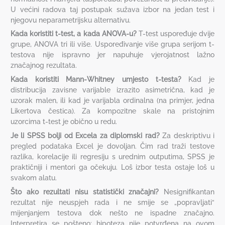
U većini radova taj postupak sužava izbor na jedan test i
njegovu neparametrijsku alternativu.
Kada koristiti t-test, a kada ANOVA-u?
T-test uspoređuje dvije
grupe, ANOVA tri ili više. Uspoređivanje više grupa serijom t-
testova nije ispravno jer napuhuje vjerojatnost lažno
značajnog rezultata.
Kada koristiti Mann-Whitney umjesto t-testa?
Kad je
distribucija zavisne varijable izrazito asimetrična, kad je
uzorak malen, ili kad je varijabla ordinalna (na primjer, jedna
Likertova čestica). Za kompozitne skale na pristojnim
uzorcima t-test je obično u redu.
Je li SPSS bolji od Excela za diplomski rad?
Za deskriptivu i
pregled podataka Excel je dovoljan. Čim rad traži testove
razlika, korelacije ili regresiju s urednim outputima, SPSS je
praktičniji i mentori ga očekuju. Loš izbor testa ostaje loš u
svakom alatu.
Što ako rezultati nisu statistički značajni?
Nesignifikantan
rezultat nije neuspjeh rada i ne smije se „popravljati“
mijenjanjem testova dok nešto ne ispadne značajno.
Interpretira se pošteno: hipoteza nije potvrđena na ovom