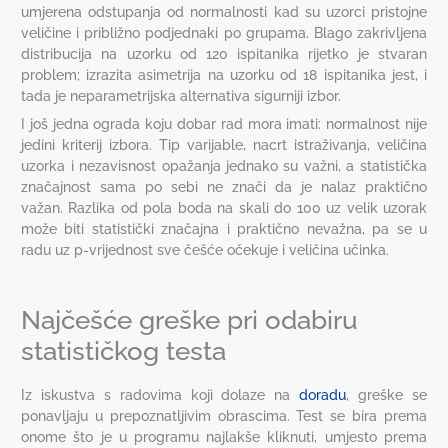
umjerena odstupanja od normalnosti kad su uzorci pristojne
veličine i približno podjednaki po grupama. Blago zakrivljena
distribucija na uzorku od 120 ispitanika rijetko je stvaran
problem; izrazita asimetrija na uzorku od 18 ispitanika jest, i
tada je neparametrijska alternativa sigurniji izbor.
I još jedna ograda koju dobar rad mora imati: normalnost nije
jedini kriterij izbora. Tip varijable, nacrt istraživanja, veličina
uzorka i nezavisnost opažanja jednako su važni, a statistička
značajnost sama po sebi ne znači da je nalaz praktično
važan. Razlika od pola boda na skali do 100 uz velik uzorak
može biti statistički značajna i praktično nevažna, pa se u
radu uz p-vrijednost sve češće očekuje i veličina učinka.
Najčešće greške pri odabiru
statističkog testa
Iz iskustva s radovima koji dolaze na
doradu
, greške se
ponavljaju u prepoznatljivim obrascima. Test se bira prema
onome što je u programu najlakše kliknuti, umjesto prema