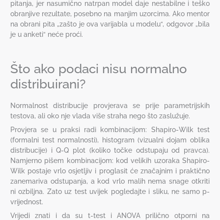
pitanja, jer nasumično natrpan model daje nestabilne i teško
obranjive rezultate, posebno na manjim uzorcima. Ako mentor
na obrani pita „zašto je ova varijabla u modelu“, odgovor „bila
je u anketi“ neće proći.
Što ako podaci nisu normalno
distribuirani?
Normalnost distribucije provjerava se prije parametrijskih
testova, ali oko nje vlada više straha nego što zaslužuje.
Provjera se u praksi radi kombinacijom: Shapiro-Wilk test
(formalni test normalnosti), histogram (vizualni dojam oblika
distribucije) i Q-Q plot (koliko točke odstupaju od pravca).
Namjerno pišem kombinacijom: kod velikih uzoraka Shapiro-
Wilk postaje vrlo osjetljiv i proglasit će značajnim i praktično
zanemariva odstupanja, a kod vrlo malih nema snage otkriti
ni ozbiljna. Zato uz test uvijek pogledajte i sliku, ne samo p-
vrijednost.
Vrijedi znati i da su t-test i ANOVA prilično otporni na