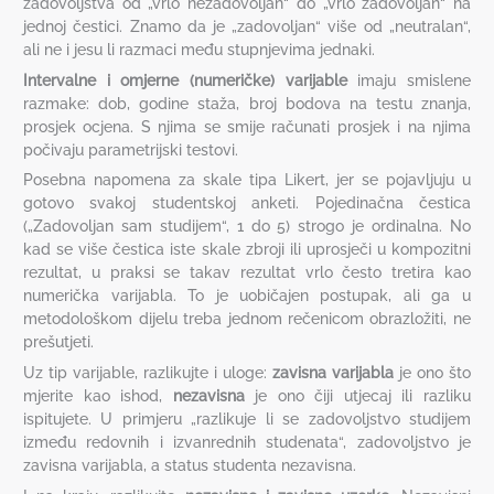
zadovoljstva od „vrlo nezadovoljan“ do „vrlo zadovoljan“ na
jednoj čestici. Znamo da je „zadovoljan“ više od „neutralan“,
ali ne i jesu li razmaci među stupnjevima jednaki.
Intervalne i omjerne (numeričke) varijable
imaju smislene
razmake: dob, godine staža, broj bodova na testu znanja,
prosjek ocjena. S njima se smije računati prosjek i na njima
počivaju parametrijski testovi.
Posebna napomena za skale tipa Likert, jer se pojavljuju u
gotovo svakoj studentskoj anketi. Pojedinačna čestica
(„Zadovoljan sam studijem“, 1 do 5) strogo je ordinalna. No
kad se više čestica iste skale zbroji ili uprosječi u kompozitni
rezultat, u praksi se takav rezultat vrlo često tretira kao
numerička varijabla. To je uobičajen postupak, ali ga u
metodološkom dijelu treba jednom rečenicom obrazložiti, ne
prešutjeti.
Uz tip varijable, razlikujte i uloge:
zavisna varijabla
je ono što
mjerite kao ishod,
nezavisna
je ono čiji utjecaj ili razliku
ispitujete. U primjeru „razlikuje li se zadovoljstvo studijem
između redovnih i izvanrednih studenata“, zadovoljstvo je
zavisna varijabla, a status studenta nezavisna.