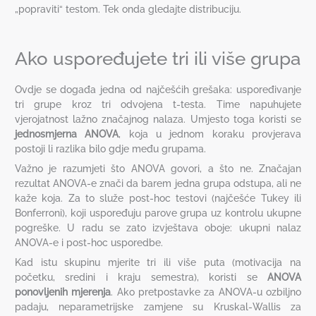
„popraviti“ testom. Tek onda gledajte distribuciju.
Ako uspoređujete tri ili više grupa
Ovdje se događa jedna od najčešćih grešaka: uspoređivanje
tri grupe kroz tri odvojena t-testa. Time napuhujete
vjerojatnost lažno značajnog nalaza. Umjesto toga koristi se
jednosmjerna ANOVA
, koja u jednom koraku provjerava
postoji li razlika bilo gdje među grupama.
Važno je razumjeti što ANOVA govori, a što ne. Značajan
rezultat ANOVA-e znači da barem jedna grupa odstupa, ali ne
kaže koja. Za to služe post-hoc testovi (najčešće Tukey ili
Bonferroni), koji uspoređuju parove grupa uz kontrolu ukupne
pogreške. U radu se zato izvještava oboje: ukupni nalaz
ANOVA-e i post-hoc usporedbe.
Kad istu skupinu mjerite tri ili više puta (motivacija na
početku, sredini i kraju semestra), koristi se
ANOVA
ponovljenih mjerenja
. Ako pretpostavke za ANOVA-u ozbiljno
padaju, neparametrijske zamjene su Kruskal-Wallis za