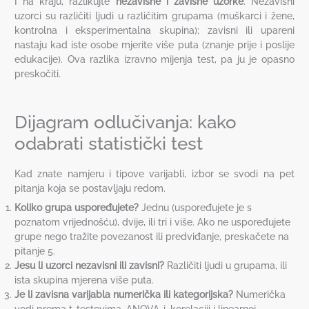
I na kraju, razlikujte
nezavisne i zavisne uzorke
. Nezavisni
uzorci su različiti ljudi u različitim grupama (muškarci i žene,
kontrolna i eksperimentalna skupina); zavisni ili upareni
nastaju kad iste osobe mjerite više puta (znanje prije i poslije
edukacije). Ova razlika izravno mijenja test, pa ju je opasno
preskočiti.
Dijagram odlučivanja: kako
odabrati statistički test
Kad znate namjeru i tipove varijabli, izbor se svodi na pet
pitanja koja se postavljaju redom.
Koliko grupa uspoređujete?
Jednu (uspoređujete je s
poznatom vrijednošću), dvije, ili tri i više. Ako ne uspoređujete
grupe nego tražite povezanost ili predviđanje, preskačete na
pitanje 5.
Jesu li uzorci nezavisni ili zavisni?
Različiti ljudi u grupama, ili
ista skupina mjerena više puta.
Je li zavisna varijabla numerička ili kategorijska?
Numerička
vodi prema t-testovima, ANOVA-i, korelaciji i linearnoj