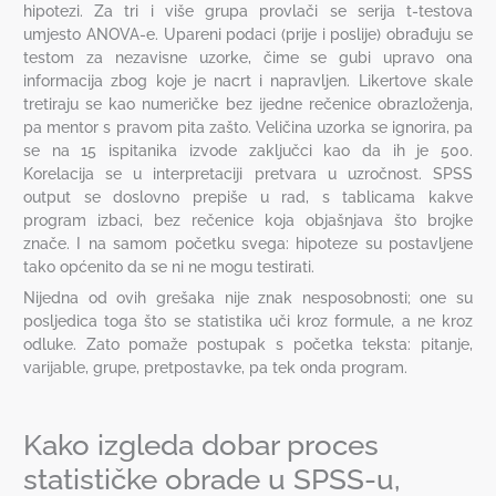
hipotezi. Za tri i više grupa provlači se serija t-testova
umjesto ANOVA-e. Upareni podaci (prije i poslije) obrađuju se
testom za nezavisne uzorke, čime se gubi upravo ona
informacija zbog koje je nacrt i napravljen. Likertove skale
tretiraju se kao numeričke bez ijedne rečenice obrazloženja,
pa mentor s pravom pita zašto. Veličina uzorka se ignorira, pa
se na 15 ispitanika izvode zaključci kao da ih je 500.
Korelacija se u interpretaciji pretvara u uzročnost. SPSS
output se doslovno prepiše u rad, s tablicama kakve
program izbaci, bez rečenice koja objašnjava što brojke
znače. I na samom početku svega: hipoteze su postavljene
tako općenito da se ni ne mogu testirati.
Nijedna od ovih grešaka nije znak nesposobnosti; one su
posljedica toga što se statistika uči kroz formule, a ne kroz
odluke. Zato pomaže postupak s početka teksta: pitanje,
varijable, grupe, pretpostavke, pa tek onda program.
Kako izgleda dobar proces
statističke obrade u SPSS-u,