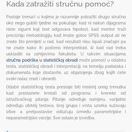
Kada zatražiti stručnu pomoć?
Postoje trenuci u kojima je razumnije potražiti drugo stručno
oko nego gubiti tjedne na pokušaje: kad ni nakon dijagrama
niste sigurni koji test odgovara hipotezi, kad mentor traži
precizniju metodologiju, kad imate gotov SPSS output ali ne
znate što prenijeti u rad, kad rezultati nisu ispali značajni pa
ne znate kako ih pošteno interpretirati, ili kad rad treba
uskladiti sa zahtjevima fakulteta. U takvim situacijama
stručna podrška u statističkoj obradi
može pomoći u odabiru
testa, statističkoj obradi i interpretaciji, na temelju podataka i
dokumenata koje dostavite, uz objašnjenja zbog kojih ćete
svaki nalaz znati i obraniti.
Odabir statističkog testa prestaje biti misterij onog trenutka
kad prestanete kretati od programa i krenete od
istraživačkog pitanja. Pitanje određuje namjeru, varijable
određuju obitelj testova, broj grupa i vrsta uzorka sužavaju
izbor, a pretpostavke odlučuju između parametrijske i
neparametrijske verzije. Sve ostalo je izvedba.