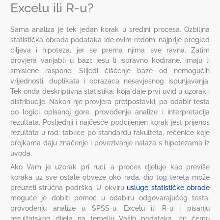
Excelu ili R-u?
Sama analiza je tek jedan korak u sredini procesa. Ozbiljna
statistička obrada podataka ide ovim redom: najprije pregled
ciljeva i hipoteza, jer se prema njima sve ravna. Zatim
provjera varijabli u bazi: jesu li ispravno kodirane, imaju li
smislene raspone. Slijedi čišćenje baze od nemogućih
vrijednosti, duplikata i obrazaca nesavjesnog ispunjavanja.
Tek onda deskriptivna statistika, koja daje prvi uvid u uzorak i
distribucije. Nakon nje provjera pretpostavki, pa odabir testa
po logici opisanoj gore, provođenje analize i interpretacija
rezultata. Posljednji i najčešće podcijenjen korak jest prijenos
rezultata u rad: tablice po standardu fakulteta, rečenice koje
brojkama daju značenje i povezivanje nalaza s hipotezama iz
uvoda.
Ako Vam je uzorak pri ruci, a proces djeluje kao previše
koraka uz sve ostale obveze oko rada, dio tog tereta može
preuzeti stručna podrška. U okviru
usluge statističke obrade
moguće je dobiti pomoć u odabiru odgovarajućeg testa,
provođenju analize u SPSS-u, Excelu ili R-u i pisanju
rezultatskog dijela na temelju Vaših podataka, pri čemu