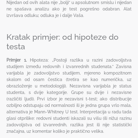
Nijedan od ovih alata nije „bolji“ u apsolutnom smislu i nijedan
ne spašava analizu ako je test pogrešno odabran. Alat
izvršava odluku; odluka je i dalje Vaša.
Kratak primjer: od hipoteze do
testa
Primjer 1.
Hipoteza: „Postoji razlika u razini zadovoljstva
studijem između redovnih i izvanrednih studenata.“ Zavisna
varijabla je zadovoljstvo studijem, mjereno kompozitnom
skalom od osam čestica (tretira se kao numerička, uz
obrazloženje u metodologiji). Nezavisna varijabla je status
studenta, s dvije kategorije. Grupe su dvije i nezavisne
(različiti ljudi). Prvi izbor je nezavisni t-test; ako distribucije
ozbiljno odstupaju od normalnosti ili je jedna grupa vrlo mala,
alternativa je Mann-Whitney U test. Interpretacija u radu tada
glasi otprilike: redovni studenti iskazali su višu (ili nižu) razinu
zadovoljstva od izvanrednih, razlika jest ili nije statistički
značajna, uz komentar koliko je praktično velika.