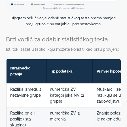
početno pitanje
namjera / odluka
preporučeni test · neparametrijska alternativa
ZV = zavisna varijabla · NV = nezavisna varijabla · Proexperta
Dijagram odlučivanja: odabir statističkog testa prema namjeri,
broju grupa, tipu varijable i pretpostavkama.
Brzi vodič za odabir statističkog testa
Isti tok, sažet u tablici koju možete koristiti kao brzu provjeru:
Istraživačko
Tip podataka
Primjer hipoteze
pitanje
Razlika između 2
numerička ZV,
Muškarci i žene
nezavisne grupe
kategorijska NV (2
razlikuju se u
grupe)
zadovoljstvu p
Razlika prije i
numerička ZV, 2
Znanje polaznik
poslije (ista
mjerenja
je nakon edukac
skupina)