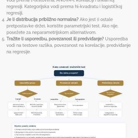
regresiji. Kategorijska vodi prema hi-kvadratu i logističkoj
regresiji.
Je li distribucija približno normalna?
Ako jest (i ostale
pretpostavke drže), koristite parametrijski test. Ako nije,
posežete za neparametrijskom alternativom.
Tražite li usporedbu, povezanost ili predviđanje?
Usporedba
vodi na testove razlika, povezanost na korelacije, predviđanje
na regresije.
Kako odabrati statistički test
Što želite provjeriti?
Usporedba grupa
Povezanost varijabli
Predviđanje ishoda
Tip zavisne
Koliko grupa?
Tip varijabli?
varijable?
2 grupe
3+ grupa
numeričke
kategorijske
nezavisni t-test
ANOVA + post-hoc
Pearsonova kor.
numerička →
hi-kvadrat test
· Mann-Whitney U
· Kruskal-Wallis
· Spearman
linearna regresija
upareni t-test
ANOVA ponovlj.
(ordinalne →
Fisher (male
kategorijska →
· Wilcoxon
· Friedman
Spearman)
frekvencije)
logistička regresija
Ključno pravilo odabira
1. Namjera istraživanja: usporedba, povezanost ili predviđanje.
2. Broj grupa i vrsta uzorka: nezavisni ili zavisni (upareni).
3. Tip zavisne varijable: numerička ili kategorijska.
4. Pretpostavke: uz normalnu distribuciju parametrijski test, inače neparametrijska alternativa (navedena iza točke).