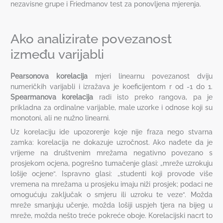
nezavisne grupe i Friedmanov test za ponovljena mjerenja.
Ako analizirate povezanost
između varijabli
Pearsonova korelacija
mjeri linearnu povezanost dviju
numeričkih varijabli i izražava je koeficijentom r od -1 do 1.
Spearmanova korelacija
radi isto preko rangova, pa je
prikladna za ordinalne varijable, male uzorke i odnose koji su
monotoni, ali ne nužno linearni.
Uz korelaciju ide upozorenje koje nije fraza nego stvarna
zamka: korelacija ne dokazuje uzročnost. Ako nađete da je
vrijeme na društvenim mrežama negativno povezano s
prosjekom ocjena, pogrešno tumačenje glasi: „mreže uzrokuju
lošije ocjene“. Ispravno glasi: „studenti koji provode više
vremena na mrežama u prosjeku imaju niži prosjek; podaci ne
omogućuju zaključak o smjeru ili uzroku te veze“. Možda
mreže smanjuju učenje, možda lošiji uspjeh tjera na bijeg u
mreže, možda nešto treće pokreće oboje. Korelacijski nacrt to