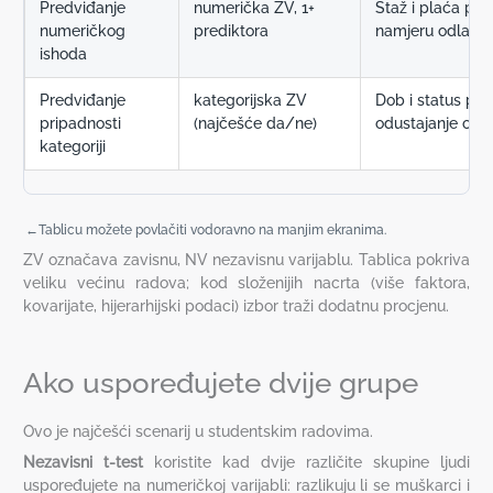
Predviđanje
numerička ZV, 1+
Staž i plaća pre
numeričkog
prediktora
namjeru odlask
ishoda
Predviđanje
kategorijska ZV
Dob i status pre
pripadnosti
(najčešće da/ne)
odustajanje od s
kategoriji
Tablicu možete povlačiti vodoravno na manjim ekranima.
ZV označava zavisnu, NV nezavisnu varijablu. Tablica pokriva
veliku većinu radova; kod složenijih nacrta (više faktora,
kovarijate, hijerarhijski podaci) izbor traži dodatnu procjenu.
Ako uspoređujete dvije grupe
Ovo je najčešći scenarij u studentskim radovima.
Nezavisni t-test
koristite kad dvije različite skupine ljudi
uspoređujete na numeričkoj varijabli: razlikuju li se muškarci i