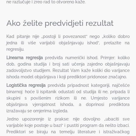
ne razlučuje i zreo rad to otvoreno kaže.
Ako želite predvidjeti rezultat
Kad pitanje nije „postoji li povezanost“ nego „koliko dobro
jedna ili više varijabli objašnjavaju ishod“, prelazite na
regresiju.
Linearna regresija
predviđa numerički ishod. Primjer: koliko
dob, godina studija i broj sati učenja zajedno objašnjavaju
zadovoljstvo studijem. Rezultat Vam kaže koliki dio varijance
ishoda model objašnjava i koji prediktori pridonose značajno.
Logistička regresija
predviđa pripadnost kategoriji, najčešće
binarnoj: hoće li ispitanik odustati od studija ili ne, pripada li
skupini s povišenim rizikom ili ne. Umjesto varijance
objašnjava vjerojatnost ishoda, a doprinosi prediktora
izražavaju se omjerima izgleda.
Jedno upozorenje iz prakse: nije dovoljno „ubaciti sve
varijable koje postoje u bazi“ i pustiti program da nešto izbaci.
Prediktori se biraju na temelju literature i istraživačkog