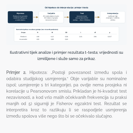
Od hipoteze do interpretacije: primjer t-testa
Hipoteza
Varijable
Test
Interpretacija
Redovni i izvanredni
ZV: zadovoljstvo (num.)
nezavisni t-test
razlika je / nije
studenti razlikuju se
NV: status (2 grupe)
(ako pretpostavke
značajna + veličina
u zadovoljstvu
nezavisni uzorci
padaju → Mann-Whitney)
učinka
Ilustrativni prikaz rezultata (primjer, bez stvarnih podataka)
Grupa
N
M
SD
t
df
p
Redovni
148
4,12
0,58
2,41
246
0,017
Izvanredni
100
3,89
0,63
Ilustrativni tijek analize i primjer rezultata t-testa; vrijednosti su
izmišljene i služe samo za prikaz.
Primjer 2.
Hipoteza: „Postoji povezanost između spola i
odabira studijskog usmjerenja.“ Obje varijable su nominalne
(spol; usmjerenje s tri kategorije), pa ovdje nema prosjeka ni
korelacije u Pearsonovom smislu. Prikladan je hi-kvadrat test
nezavisnosti, a kod vrlo malih očekivanih frekvencija (u praksi
manjih od 5) sigurniji je Fisherov egzaktni test. Rezultat se
interpretira kroz to razlikuju li se raspodjele usmjerenja
između spolova više nego što bi se očekivalo slučajno.