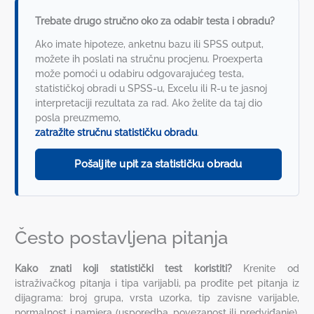
Trebate drugo stručno oko za odabir testa i obradu?
Ako imate hipoteze, anketnu bazu ili SPSS output,
možete ih poslati na stručnu procjenu. Proexperta
može pomoći u odabiru odgovarajućeg testa,
statističkoj obradi u SPSS-u, Excelu ili R-u te jasnoj
interpretaciji rezultata za rad. Ako želite da taj dio
posla preuzmemo,
zatražite stručnu statističku obradu
.
Pošaljite upit za statističku obradu
Često postavljena pitanja
Kako znati koji statistički test koristiti?
Krenite od
istraživačkog pitanja i tipa varijabli, pa prođite pet pitanja iz
dijagrama: broj grupa, vrsta uzorka, tip zavisne varijable,
normalnost i namjera (usporedba, povezanost ili predviđanje).